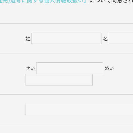
姓
名
せい
めい