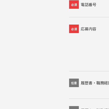
電話番号
必須
応募内容
必須
履歴書・職務経
任意